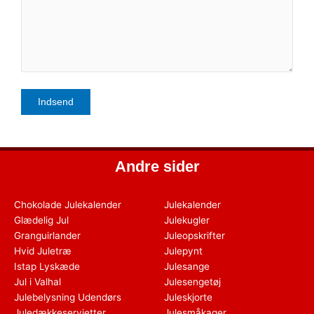
Andre sider
Chokolade Julekalender
Julekalender
Glædelig Jul
Julekugler
Granguirlander
Juleopskrifter
Hvid Juletræ
Julepynt
Istap Lyskæde
Julesange
Jul i Valhal
Julesengetøj
Julebelysning Udendørs
Juleskjorte
Juledækkeservietter
Julesmåkager