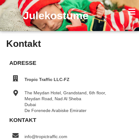
Gå
til
Julekostume
indholdet
Kontakt
ADRESSE
Tropic Traffic LLC-FZ
The Meydan Hotel, Grandstand, 6th floor,
Meydan Road, Nad Al Sheba
Dubai
De Forenede Arabiske Emirater
KONTAKT
info@tropictraffic.com