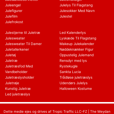
Juleengel
Julelys Til Flagstang
Julefigurer
Julesokker Med Navn
Julefilm
Julestel
Julefrokost
Julestjerne til Juletræ
Led Kalenderlys
Julesweater
Lyskæde Til Flagstang
Julesweater Til Damer
Makeup Julekalender
Juletallerkener
Nøddeknækker Figur
Juletøj
Oppustelig Julemand
Juletræ
Rensdyr med lys
Juletræsfod Med
Rystekugle
Vandbeholder
Sankta Lucia
Juletræslysholder
Trådløse juletræslys
Juletrøje
Udendørs Julelys
Kunstig Juletræ
Halloween Kostume
Led juletræslys
Dette medie ejes og drives af Tropic Traffic LLC-FZ | The Meydan